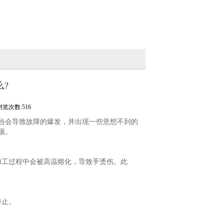
?
浏览次数:516
会导致故障的爆发，并出现一些意想不到的
项。
工过程中会被高温熔化，导致手烫伤。此
停止。
。