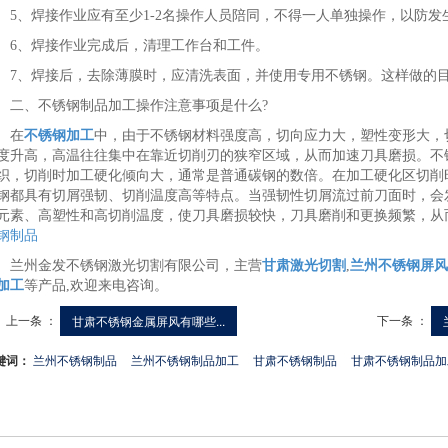
、焊接作业应有至少1-2名操作人员陪同，不得一人单独操作，以防发
、焊接作业完成后，清理工作台和工件。
、焊接后，去除薄膜时，应清洗表面，并使用专用不锈钢。这样做的目
、不锈钢制品加工操作注意事项是什么?
在
不锈钢加工
中，由于不锈钢材料强度高，切向应力大，塑性变形大，
度升高，高温往往集中在靠近切削刃的狭窄区域，从而加速刀具磨损。不
织，切削时加工硬化倾向大，通常是普通碳钢的数倍。在加工硬化区切削
钢都具有切屑强韧、切削温度高等特点。当强韧性切屑流过前刀面时，会
元素、高塑性和高切削温度，使刀具磨损较快，刀具磨削和更换频繁，从
钢制品
州金发不锈钢激光切割有限公司，主营
甘肃激光切割
,
兰州不锈钢屏风
加工
等产品,欢迎来电咨询。
上一条 ：
下一条 ：
甘肃不锈钢金属屏风有哪些...
键词：
兰州不锈钢制品
兰州不锈钢制品加工
甘肃不锈钢制品
甘肃不锈钢制品加