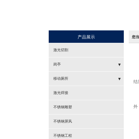
产品展示
您
激光切割
岗亭
正
- 警务岗亭
移动厕所
结
- 收费亭
- 仿古环保厕所
激光焊接
1
- 售货亭
- 拖车式环保公厕
外
不锈钢雕塑
2
- 站台岗亭
不锈钢屏风
3
4
不锈钢工程