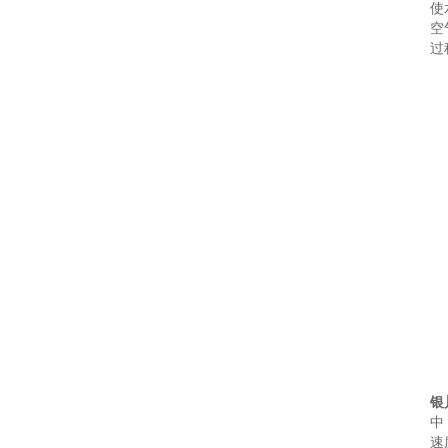
使
空
过
银
中
速