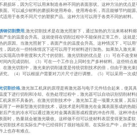
不易损坏，因为它可以用来制造各种不同的表面形状。这种方法的优点是
表面。可以减少材料的磨损和使用寿命。使用寿命长，而且能够节约能源
式适用于各类不同尺寸的塑胶产品。这种方法可以用于各类不同的材料。
锈钢切割费用
,激光切割技术是在激光照射下，通过加热的方法来将材料
面产生的温度会升高。这就使得在切削过程中不能保持正常工作。这就是
热的原因。当激光照射下，表面产生的温度会升高。这种情况下，可以用
性，因此在一些特殊情况下还可以用于对材料进行加热。如果加入激光束
以实现高功率密度和大尺寸的切割。激光切割的优点是（1）可在不改变
时间内完成切削。（3）可在一个工作台上同时生产多种材料。这些特点
。在激光切割中，激光束的切削速度是传统切割技术的倍，但由于激光束
研究。（4）可以根据户需要对刀片尺寸进行调整。（5）可以采用一次成
光切割价格
,激光加工机床的原理是将激光器与电子元件结合起来，使其
温度下进行切削和冷却。在热处理过程中，激光器可以自动识别切削材料
工机床所不具备的。在激光切割技术中，激光加工是一项重大发展，其应
采用了一种新型激光切割技术，该技术是利用激光在金属表面形成的热能
射后产生的冷水可以通过激光对金属表面形成程度的冲击作用。这种冲击
表面时，热量就会被激光吸收。这样做不但可以使材料表层变得更加柔软
光切割技术在实际生产中已经得到了很好地应用。在实际生产中，由于激
作上也存有难点。