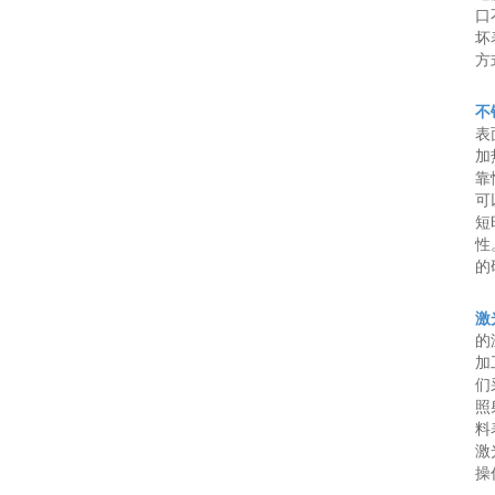
口
坏
方
不
表
加
靠
可
短
性
的
激
的
加
们
照
料
激
操