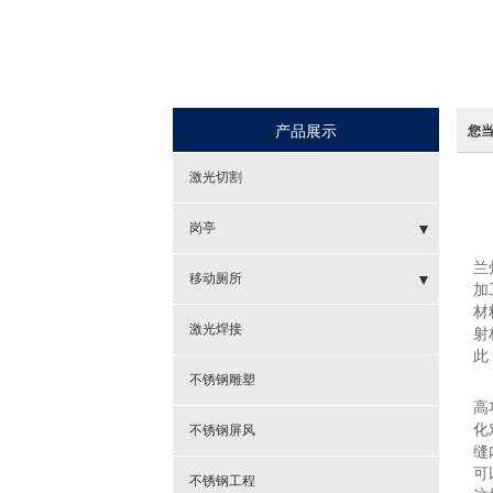
产品展示
您
激光切割
岗亭
兰
- 警务岗亭
移动厕所
加
材
- 收费亭
- 仿古环保厕所
激光焊接
射
此
- 售货亭
- 拖车式环保公厕
不锈钢雕塑
高
- 站台岗亭
化
不锈钢屏风
缝
可
不锈钢工程