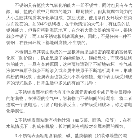
不锈钢具有抵抗大气氧化的能力---即不锈性，同时也具有在含
酸、碱、盐的介质中乃腐蚀的能力---即耐蚀性。但其抗腐蚀能力的
大小是随其钢质本身化学组成、加互状态、使用条件及环境介质类
型而改变的。如304不锈钢板，在干燥清洁的大气中，有优良的抗
锈蚀能力，但将它移到海滨地区，在含有大量盐份的海雾中，很快
就会生锈了；而316l不锈钢板则表现良好。因此，不是任何一种不
锈钢，在任何环境下都能耐腐蚀,不生锈的。
不锈钢是靠其表面形成的一层极薄而坚固细密的稳定的富铬氧
化膜（防护膜），防止氧原子的继续渗入、继续氧化，而获得抗锈
蚀的能力。一旦有某种原因，这种薄膜遭到了不断地破坏，空气或
液体中氧原子就会不断渗入或金属中铁原子不断地析离出来，形成
疏松的氧化铁，金属表面也就受到不断地锈蚀。这种表面膜受到破
坏的形式很多，日常生活中多见的有如下几种：
1.不锈钢表面存积着含有其他金属元素的粉尘或异类金属颗粒
的附着物，在潮湿的空气中，附着物与不锈钢间的冷凝水，将二者
连成一个微电池，引发了电化学反应，保护膜受到破坏，称之谓电
化学腐蚀。
2.不锈钢表面粘附有机物汁液（如瓜菜、面汤、痰等），在有
水氧情况下，构成有机酸，长时间则有机酸对金属表面的腐蚀。
3.不锈钢表面粘附含有酸、碱、盐类物质（如装修墙壁的碱