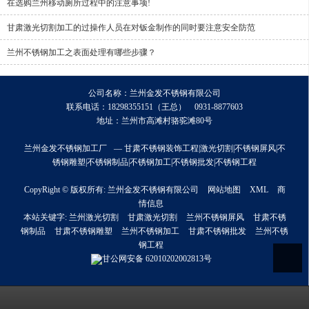
在选购兰州移动厕所过程中的注意事项!
甘肃激光切割加工的过操作人员在对钣金制作的同时要注意安全防范
兰州不锈钢加工之表面处理有哪些步骤？
公司名称：兰州金发不锈钢有限公司
联系电话：18298355151（王总） 0931-8877603
地址：兰州市高滩村骆驼滩80号
兰州金发不锈钢加工厂
— 甘肃不锈钢装饰工程|激光切割|不锈钢屏风|不
锈钢雕塑|不锈钢制品|不锈钢加工|不锈钢批发|不锈钢工程
CopyRight © 版权所有:
兰州金发不锈钢有限公司
网站地图
XML
商
情信息
本站关键字:
兰州激光切割
甘肃激光切割
兰州不锈钢屏风
甘肃不锈
钢制品
甘肃不锈钢雕塑
兰州不锈钢加工
甘肃不锈钢批发
兰州不锈
钢工程
甘公网安备
62010202002813号