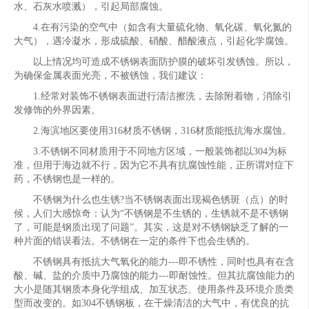
水、石灰水喷溅），引起局部腐蚀。
4.在有污染的空气中（如含有大量硫化物、氧化碳、氧化氮的
大气），遇冷凝水，形成硫酸、硝酸、醋酸液点，引起化学腐蚀。
以上情况均可造成不锈钢表面防护膜的破坏引发锈蚀。所以，
为确保金属表面光亮，不被锈蚀，我们建议：
1.经常对装饰不锈钢表面进行清洁擦洗，去除附着物，消除引
发修饰的外界因素。
2.海滨地区要使用316材质不锈钢，316材质能抵抗海水腐蚀。
3.不锈钢不同材质用于不同地方区域，一般装饰都以304为标
准，但用于海边就不行，因为它不具有抗腐蚀性能，正所谓对症下
药，不锈钢也是一样的。
不锈钢为什么也生锈?当不锈钢表面出现褐色锈斑（点）的时
候，人们大感惊奇：认为“不锈钢是不生锈的，生锈就不是不锈钢
了，可能是钢质出现了问题”。其实，这是对不锈钢缺乏了解的一
种片面的错误看法。不锈钢在一定的条件下也会生锈的。
不锈钢具有抵抗大气氧化的能力---即不锈性，同时也具有在含
酸、碱、盐的介质中乃腐蚀的能力---即耐蚀性。但其抗腐蚀能力的
大小是随其钢质本身化学组成、加互状态、使用条件及环境介质类
型而改变的。如304不锈钢板，在干燥清洁的大气中，有优良的抗