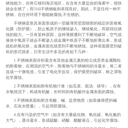
锈蚀能力，但将它移到海滨地区，在含有大量盐份的海雾中，很快
就会生锈了；而316l不锈钢板则表现良好。因此，不是任何一种不
锈钢，在任何环境下都能耐腐蚀,不生锈的。
不锈钢是靠其表面形成的一层极薄而坚固细密的稳定的富铬氧
化膜（防护膜），防止氧原子的继续渗入、继续氧化，而获得抗锈
蚀的能力。一旦有某种原因，这种薄膜遭到了不断地破坏，空气或
液体中氧原子就会不断渗入或金属中铁原子不断地析离出来，形成
疏松的氧化铁，金属表面也就受到不断地锈蚀。这种表面膜受到破
坏的形式很多，日常生活中多见的有如下几种：
1.不锈钢表面存积着含有其他金属元素的粉尘或异类金属颗粒
的附着物，在潮湿的空气中，附着物与不锈钢间的冷凝水，将二者
连成一个微电池，引发了电化学反应，保护膜受到破坏，称之谓电
化学腐蚀。
2.不锈钢表面粘附有机物汁液（如瓜菜、面汤、痰等），在有
水氧情况下，构成有机酸，长时间则有机酸对金属表面的腐蚀。
3.不锈钢表面粘附含有酸、碱、盐类物质（如装修墙壁的碱
水、石灰水喷溅），引起局部腐蚀。
4.在有污染的空气中（如含有大量硫化物、氧化碳、氧化氮的
大气），遇冷凝水，形成硫酸、硝酸、醋酸液点，引起化学腐蚀。